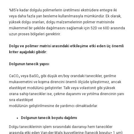
%85’e kadar dolgulu polimerlerin üretilmesi ekstrüdere entegre iki
veya daha fazla yan besleme kullanılmasıyla mümkündür. Ek olarak,
yüksek dolgu oranları, dolgu malzemelerinin polimer matrisinde
mükemmel bir şekilde dağılmasını sağlamak için 52D ve 60D arasında
uzun proses bölgeleri gerektirir.
Dolgu ve polimer matrisi arasındaki etkileşime etki eden üç önemli
kriter aşağıdaki gibidir:
Dolgunun tanecik yapısı
CaCO₃ veya BaSO₄ gibi düşük en/boy orandaki tanecikler, gerilme
mukavemetini ve kopma direncini önemli ölçüde iyileştirmez, ancak
elastikiyet modülünü geliştirirler. Talk veya volastonit gibi yüksek
orana sahip tanecikler ise, çekme dayanımı ve yırtılma direncinin yanı
sıra elastikiyet
modülünün geliştirilmesine de yardımcı olmaktadırlar.
Dolgunun tanecik boyutu dağılımı
Dolgu taneciklerinin işlem sırasındaki davranışı hem tanecikler
arasında etki eden Van-der-Wals kuvvetlerine (tanecik boyutu> 1 um)