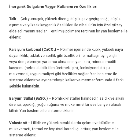
İnorganik Dolguların Yaygın Kullanımı ve Özellikleri
Talk
– Çok yumuşak, yüksek direnç, düşük gaz geçirgenliği, düşük
aşınma ve yüksek kayganlık özellikleri ile nihai ürün için özel yüzey
elde edilmesini sağlar – eritilmiş polimere tercihen bir yan besleme ile
eklenir.
Kalsiyum karbonat (CaCO₃) –
Polimer içerisinde kübik, yüksek ısıya
dayanıklılık, tokluk ve sertlik gibi özellikleri ile matlaşmayı geliştirir
veya dengelemeye yardımcı olmasının yanı sıra, mineral modifi
kasyonu (nefes alabilir film üretmek için), fonksiyonel dolgu
malzemesi, uygun maliyet gibi özellikler sağlar. Yan besleme ile
sisteme eklenir ve ayrıca tebeşir, kalker ve mermer formunda 3 farklı
şekilde bulunabilir.
Baryum Sülfat (BaSO₄)
– Rombik kristaller halindedir, asidik ve alkali
direnci, opaklığı, yoğunluğuna ve mükemmel bir ses bariyeri olarak
bilinir. Yan besleme ile sisteme eklenir.
Volastonit
– Liflidir ve yüksek sıcaklıklarda çekme ve bükülme
mukavemeti, termal ve boyutsal kararlılığı arttırır; yan besleme ile
sisteme eklenir.