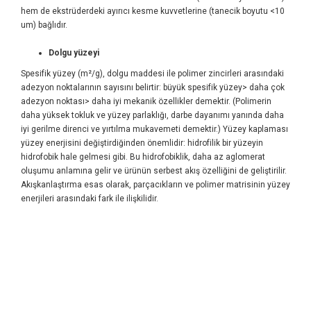
hem de ekstrüderdeki ayırıcı kesme kuvvetlerine (tanecik boyutu <10
um) bağlıdır.
Dolgu yüzeyi
Spesifik yüzey (m²/g), dolgu maddesi ile polimer zincirleri arasındaki
adezyon noktalarının sayısını belirtir: büyük spesifik yüzey> daha çok
adezyon noktası> daha iyi mekanik özellikler demektir. (Polimerin
daha yüksek tokluk ve yüzey parlaklığı, darbe dayanımı yanında daha
iyi gerilme direnci ve yırtılma mukavemeti demektir.) Yüzey kaplaması
yüzey enerjisini değiştirdiğinden önemlidir: hidrofilik bir yüzeyin
hidrofobik hale gelmesi gibi. Bu hidrofobiklik, daha az aglomerat
oluşumu anlamına gelir ve ürünün serbest akış özelliğini de geliştirilir.
Akışkanlaştırma esas olarak, parçacıkların ve polimer matrisinin yüzey
enerjileri arasındaki fark ile ilişkilidir.