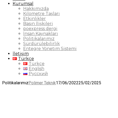
Kurumsal
Hakkımızda
Kilometre Taşları
Etkinlikler
Basın İlişkileri
poexpress dergi
İnsan Kaynakları
Politikalarımız
Sürdürülebilirlik
Entegre Yönetim Sistemi
İletişim
Türkçe
Türkçe
English
Русский
Politikalarımız
Polimer Teknik
17/06/2022
25/02/2025