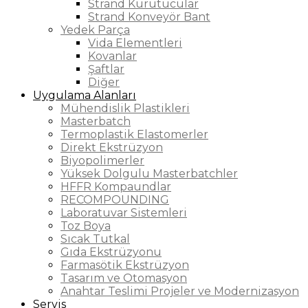
Strand Kurutucular
Strand Konveyör Bant
Yedek Parça
Vida Elementleri
Kovanlar
Şaftlar
Diğer
Uygulama Alanları
Mühendislik Plastikleri
Masterbatch
Termoplastik Elastomerler
Direkt Ekstrüzyon
Biyopolimerler
Yüksek Dolgulu Masterbatchler
HFFR Kompaundlar
RECOMPOUNDING
Laboratuvar Sistemleri
Toz Boya
Sıcak Tutkal
Gıda Ekstrüzyonu
Farmasötik Ekstrüzyon
Tasarım ve Otomasyon
Anahtar Teslimi Projeler ve Modernizasyon
Servis