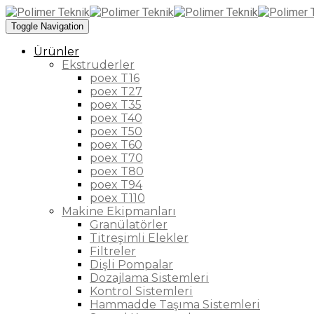
Toggle Navigation
Ürünler
Ekstruderler
poex T16
poex T27
poex T35
poex T40
poex T50
poex T60
poex T70
poex T80
poex T94
poex T110
Makine Ekipmanları
Granülatörler
Titreşimli Elekler
Filtreler
Dişli Pompalar
Dozajlama Sistemleri
Kontrol Sistemleri
Hammadde Taşıma Sistemleri