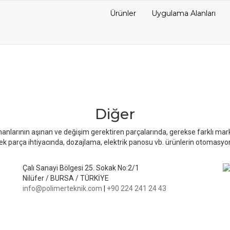
Ürünler
Uygulama Alanları
Diğer
arının aşınan ve değişim gerektiren parçalarında, gerekse farklı marka m
yedek parça ihtiyacında, dozajlama, elektrik panosu vb. ürünlerin otomasy
Çalı Sanayi Bölgesi 25. Sokak No:2/1
Nilüfer / BURSA / TÜRKİYE
info@polimerteknik.com
|
+90 224 241 24 43