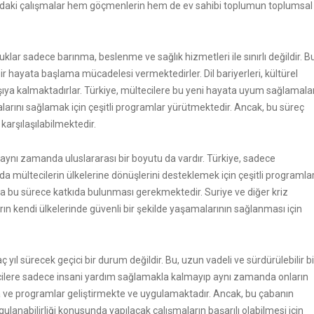
sundaki çalışmalar hem göçmenlerin hem de ev sahibi toplumun toplumsal
uklar sadece barınma, beslenme ve sağlık hizmetleri ile sınırlı değildir. B
 hayata başlama mücadelesi vermektedirler. Dil bariyerleri, kültürel
 karşıya kalmaktadırlar. Türkiye, mültecilere bu yeni hayata uyum sağlamala
arını sağlamak için çeşitli programlar yürütmektedir. Ancak, bu süreç
arşılaşılabilmektedir.
aynı zamanda uluslararası bir boyutu da vardır. Türkiye, sadece
 mültecilerin ülkelerine dönüşlerini desteklemek için çeşitli programla
da bu sürece katkıda bulunması gerekmektedir. Suriye ve diğer kriz
ların kendi ülkelerinde güvenli bir şekilde yaşamalarının sağlanması için
ıl sürecek geçici bir durum değildir. Bu, uzun vadeli ve sürdürülebilir bi
cilere sadece insani yardım sağlamakla kalmayıp aynı zamanda onların
ka ve programlar geliştirmekte ve uygulamaktadır. Ancak, bu çabanın
gulanabilirliği konusunda yapılacak çalışmaların başarılı olabilmesi için