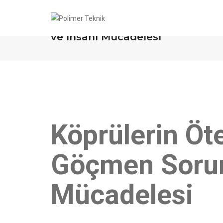
Köprülerin Ötesinde: Türkiye’n
ve İnsani Mücadelesi
Köprülerin Öt
Göçmen Sorun
Mücadelesi