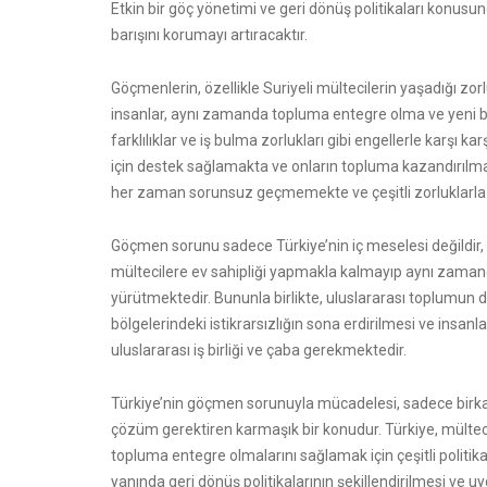
Etkin bir göç yönetimi ve geri dönüş politikaları konu
barışını korumayı artıracaktır.
Göçmenlerin, özellikle Suriyeli mültecilerin yaşadığı zorl
insanlar, aynı zamanda topluma entegre olma ve yeni bir
farklılıklar ve iş bulma zorlukları gibi engellerle karşı
için destek sağlamakta ve onların topluma kazandırılmal
her zaman sorunsuz geçmemekte ve çeşitli zorluklarla k
Göçmen sorunu sadece Türkiye’nin iç meselesi değildir, 
mültecilere ev sahipliği yapmakla kalmayıp aynı zamanda
yürütmektedir. Bununla birlikte, uluslararası toplumun 
bölgelerindeki istikrarsızlığın sona erdirilmesi ve insan
uluslararası iş birliği ve çaba gerekmektedir.
Türkiye’nin göçmen sorunuyla mücadelesi, sadece birkaç y
çözüm gerektiren karmaşık bir konudur. Türkiye, mülte
topluma entegre olmalarını sağlamak için çeşitli politi
yanında geri dönüş politikalarının şekillendirilmesi ve uy