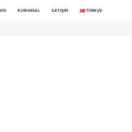
VIS
KURUMSAL
İLETIŞIM
TÜRKÇE
poexpress