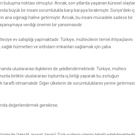
rin buluşma noktası olmuştur. Ancak, son yıllarda yaşanan küresel olaylar
nda büyük bir insani sorumlulukla karşı karşıya bırakmıştır. Suriye’deki iç
rin ana sığınağı haline getirmiştir. Ancak, bu insani mücadele sadece bir
i dayanışmaya verdiği önemin bir yansımasıdır.
eciye ev sahipliği yapmaktadır. Türkiye, mültecilerin temel ihtiyaçlarını
sağlık hizmetleri ve istihdam imkanları sağlamak için çaba
manda uluslararası ilişkilerini de şekillendirmektedir. Türkiye, mülteci
la birlikte uluslararası toplumla iş birliği yaparak bu zorluğun
araflı olmamalıdır. Diğer ülkelerin de sorumluluklarını yerine getirmesi
tında değerlendirmek gerekirse;
erde (tekstil, inşaat, tarım) Türk işçilerin işlerini tehdit edebilmektedir