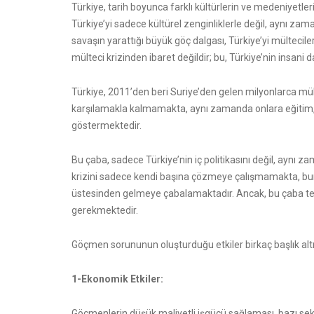
Türkiye, tarih boyunca farklı kültürlerin ve medeniyetle
Türkiye’yi sadece kültürel zenginliklerle değil, aynı zama
savaşın yarattığı büyük göç dalgası, Türkiye’yi mültecile
mülteci krizinden ibaret değildir; bu, Türkiye’nin insan
Türkiye, 2011’den beri Suriye’den gelen milyonlarca mült
karşılamakla kalmamakta, aynı zamanda onlara eğitim, 
göstermektedir.
Bu çaba, sadece Türkiye’nin iç politikasını değil, aynı za
krizini sadece kendi başına çözmeye çalışmamakta, bunun
üstesinden gelmeye çabalamaktadır. Ancak, bu çaba tek t
gerekmektedir.
Göçmen sorununun oluşturduğu etkiler birkaç başlık al
1-Ekonomik Etkiler:
Göçmenlerin düşük maliyetli işgücü sağlaması, bazı sektörl