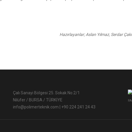
Hazırlayanlar; Aslan Yılmaz, Serdar Çakı
Çalı Sanayi Bölgesi 25. Sokak No:2/1
Nilüfer / BURSA / TÜRKİYE
FA
info@polimerteknik.com
|
+90 224 241 24 43