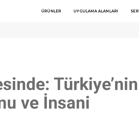
ÜRÜNLER
UYGULAMA ALANLARI
SER
in Göçmen Sorunu
esinde: Türkiye’nin
u ve İnsani