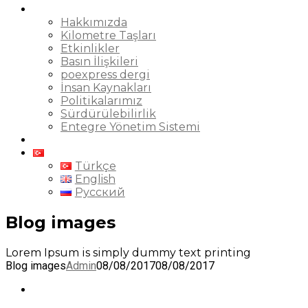
Kurumsal
Hakkımızda
Kilometre Taşları
Etkinlikler
Basın İlişkileri
poexpress dergi
İnsan Kaynakları
Politikalarımız
Sürdürülebilirlik
Entegre Yönetim Sistemi
İletişim
Türkçe
Türkçe
English
Русский
Blog images
Lorem Ipsum is simply dummy text printing
Blog images
Admin
08/08/2017
08/08/2017