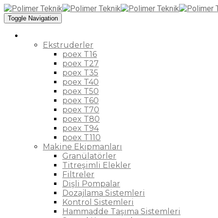
Toggle Navigation
Ürünler
Ekstruderler
poex T16
poex T27
poex T35
poex T40
poex T50
poex T60
poex T70
poex T80
poex T94
poex T110
Makine Ekipmanları
Granülatörler
Titreşimli Elekler
Filtreler
Dişli Pompalar
Dozajlama Sistemleri
Kontrol Sistemleri
Hammadde Taşıma Sistemleri