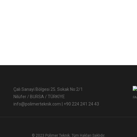
Çalı Sanayi Bölgesi 25. Sokak No:2/1
Nilüfer / BURSA / TÜRKİYE
FA
info@polimerteknik.com
|
+90 224 241 24 43
© 2023 Polimer Teknik. Tüm Hakları Saklıdır.