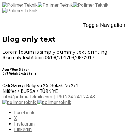
Toggle Navigation
Blog only text
Lorem Ipsum is simply dummy text printing
Blog only text
Admin
08/08/2017
08/08/2017
Aynı Yöne Dönen
Çift Vidalı Ekstrüderler
Çalı Sanayi Bölgesi 25. Sokak No:2/1
Nilüfer / BURSA / TÜRKİYE
info@polimerteknik.com
|
+90 224 241 24 43
Facebook
X
Instagram
Linkedin