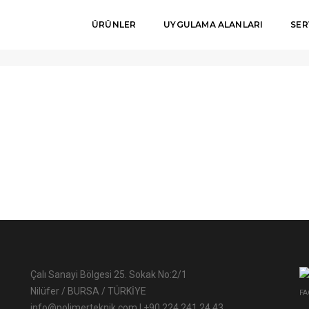
ÜRÜNLER
UYGULAMA ALANLARI
SER
Çalı Sanayi Bölgesi 25. Sokak No:2/1
Nilüfer / BURSA / TÜRKİYE
FA
info@polimerteknik.com
|
+90 224 241 24 43