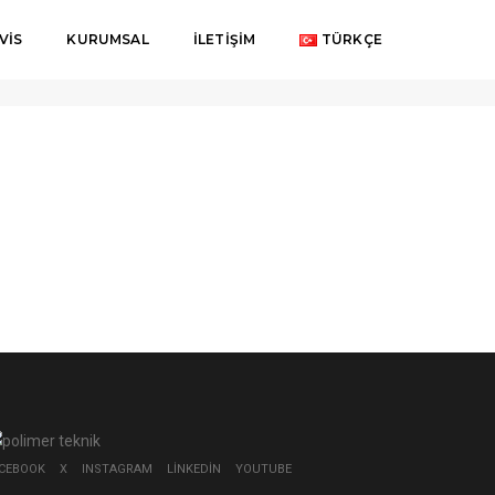
VIS
KURUMSAL
İLETIŞIM
TÜRKÇE
CEBOOK
X
INSTAGRAM
LINKEDIN
YOUTUBE