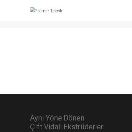
Justified gallery
Aynı Yöne Dönen
Çift Vidalı Ekstrüderler