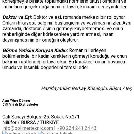
körleşmeyle birlikte toplumdaki normların altüst olmasını ve
insanların gerçek doğalarının ortaya çıkmasını deneyimlerler.
Doktor ve Eşi:
Doktor ve eşi, romanda merkezi bir rol oynar.
Onların hikayesi, salgının başlangıcını ve yayılmasını izler. Aynı
zamanda, doktorun eşinin görmeyi kaybetmemesi ve onun
rehberliğinde diğer körleşenlere yardım etmesi, insan
dayanışmasının bir örneğini oluşturur.
Görme Yetisini Koruyan Kadın:
Romanın ilerleyen
bölümlerinde, bir kadın karakterin görmeyi koruduğu ve onun
bakımını üstlendiği ortaya çıkar. Bu karakter, roman boyunca
umudu ve insanlık değerlerini temsil eder.
Hazırlayanlar: Berkay Köseoğlu, Büşra Ateş
Aynı Yöne Dönen
Çift Vidalı Ekstrüderler
Çalı Sanayi Bölgesi 25. Sokak No:2/1
Nilüfer / BURSA / TÜRKİYE
info@polimerteknik.com
|
+90 224 241 24 43