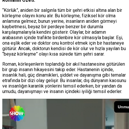
Romanın Özeti:
“Körlük”, aniden bir salgınla tüm bir şehri etkisi altına alan bir
körleşme olayını konu alır. Bu körleşme, fiziksel kör olma
anlamına gelmez; bunun yerine, insanların aniden görmeyi
kaybetmesi, beyaz bir perdeye benzer bir durumla
karşılaşmalarıyla kendini gösterir. Olaylar, bir adamın
arabasının içinde trafikte birdenbire kör olmasıyla başlar. Eşi,
ona eşlik eder ve doktor onu kontrol etmek için bir hastaneye
götürür. Ancak, doktorun kendisi de kör olur ve hızla yayılan bu
“beyaz körleşme” olayı kısa sürede tüm şehri sarar.
Roman, körleşenlerin toplandığı bir akıl hastanesine götürülen
bir grup insanın hikayesini takip eder. Hastanenin içinde,
insanlık hali, güç dinamikleri, şiddet ve dayanışma gibi temalar
etrafında bir dizi olay gelişir. Bu insanlar, dış dünyanın kaosunu
ve insanlığın karanlık yönlerini temsil ederken, bir yandan da
umudu, dayanışmayı ve insanın içindeki iyiliği temsil ederler.