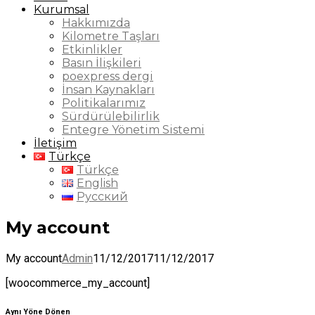
Kurumsal
Hakkımızda
Kilometre Taşları
Etkinlikler
Basın İlişkileri
poexpress dergi
İnsan Kaynakları
Politikalarımız
Sürdürülebilirlik
Entegre Yönetim Sistemi
İletişim
Türkçe
Türkçe
English
Русский
My account
My account
Admin
11/12/2017
11/12/2017
[woocommerce_my_account]
Aynı Yöne Dönen