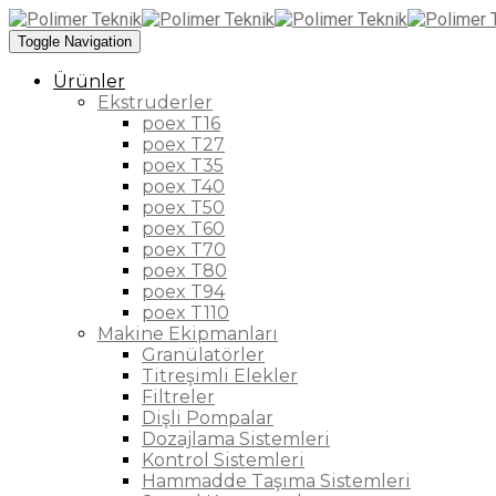
Toggle Navigation
Ürünler
Ekstruderler
poex T16
poex T27
poex T35
poex T40
poex T50
poex T60
poex T70
poex T80
poex T94
poex T110
Makine Ekipmanları
Granülatörler
Titreşimli Elekler
Filtreler
Dişli Pompalar
Dozajlama Sistemleri
Kontrol Sistemleri
Hammadde Taşıma Sistemleri