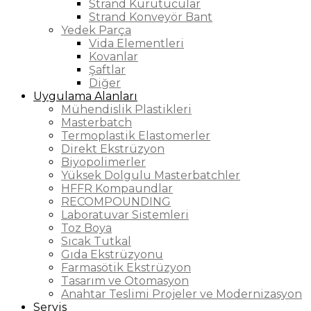
Strand Kurutucular
Strand Konveyör Bant
Yedek Parça
Vida Elementleri
Kovanlar
Şaftlar
Diğer
Uygulama Alanları
Mühendislik Plastikleri
Masterbatch
Termoplastik Elastomerler
Direkt Ekstrüzyon
Biyopolimerler
Yüksek Dolgulu Masterbatchler
HFFR Kompaundlar
RECOMPOUNDING
Laboratuvar Sistemleri
Toz Boya
Sıcak Tutkal
Gıda Ekstrüzyonu
Farmasötik Ekstrüzyon
Tasarım ve Otomasyon
Anahtar Teslimi Projeler ve Modernizasyon
Servis