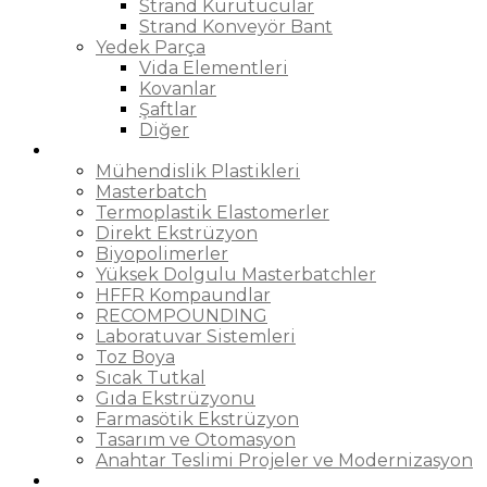
Strand Kurutucular
Strand Konveyör Bant
Yedek Parça
Vida Elementleri
Kovanlar
Şaftlar
Diğer
Uygulama Alanları
Mühendislik Plastikleri
Masterbatch
Termoplastik Elastomerler
Direkt Ekstrüzyon
Biyopolimerler
Yüksek Dolgulu Masterbatchler
HFFR Kompaundlar
RECOMPOUNDING
Laboratuvar Sistemleri
Toz Boya
Sıcak Tutkal
Gıda Ekstrüzyonu
Farmasötik Ekstrüzyon
Tasarım ve Otomasyon
Anahtar Teslimi Projeler ve Modernizasyon
Servis