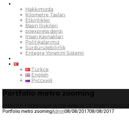
Kurumsal
Hakkımızda
Kilometre Taşları
Etkinlikler
Basın İlişkileri
poexpress dergi
İnsan Kaynakları
Politikalarımız
Sürdürülebilirlik
Entegre Yönetim Sistemi
İletişim
Türkçe
Türkçe
English
Русский
Portfolio metro zooming
CHOOSE FROM OUR WIDE RANGE OF PORTFOLIO L
Portfolio metro zooming
Admin
08/08/2017
08/08/2017