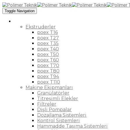
Toggle Navigation
Ürünler
Ekstruderler
poex T16
poex T27
poex T35
poex T40
poex T50
poex T60
poex T70
poex T80
poex T94
poex T110
Makine Ekipmanları
Granülatörler
Titreşimli Elekler
Filtreler
Dişli Pompalar
Dozajlama Sistemleri
Kontrol Sistemleri
Hammadde Taşıma Sistemleri