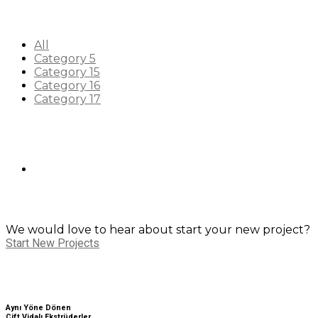
All
Category 5
Category 15
Category 16
Category 17
We would love to hear about start your new project?
Start New Projects
Aynı Yöne Dönen
Çift Vidalı Ekstrüderler